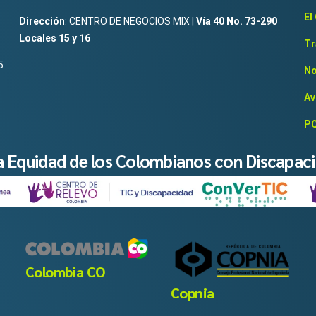
El
Dirección
: CENTRO DE NEGOCIOS MIX |
Vía 40 No. 73-290
Locales 15 y 16
Tr
5
No
Av
PQ
la Equidad de los Colombianos con Discapac
Colombia CO
Copnia