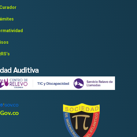
 Curador
ámites
rmatividad
isos
RS’s
idad Auditiva
Gov.co