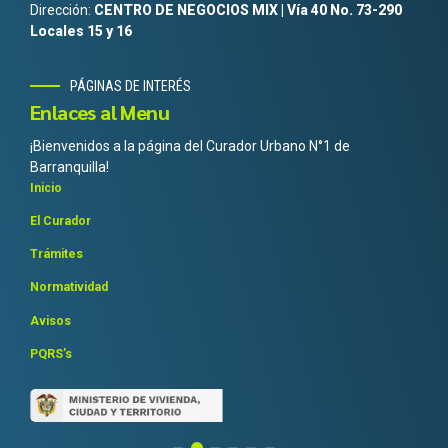
Dirección:
CENTRO DE NEGOCIOS MIX | Vía 40 No. 73-290
Locales 15 y 16
PÁGINAS DE INTERÉS
Enlaces al Menu
¡Bienvenidos a la página del Curador Urbano N°1 de
Barranquilla!
Inicio
El Curador
Trámites
Normatividad
Avisos
PQRS’s