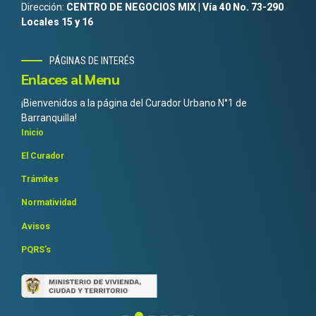
Dirección:
CENTRO DE NEGOCIOS MIX | Vía 40 No. 73-290
Locales 15 y 16
PÁGINAS DE INTERÉS
Enlaces al Menu
¡Bienvenidos a la página del Curador Urbano N°1 de
Barranquilla!
Inicio
El Curador
Trámites
Normatividad
Avisos
PQRS’s