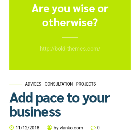
Are you wise or
otherwise?
http://bold-themes.com/
ADVICES
CONSULTATION
PROJECTS
Add pace to your
business
11/12/2018
by vlanko.com
0