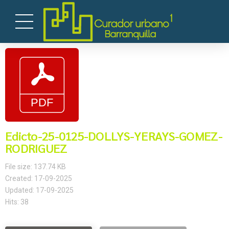
Edicto-25-0125-DOLLYS-YERAYS-GOMEZ-
RODRIGUEZ
File size: 137.74 KB
Created: 17-09-2025
Updated: 17-09-2025
Hits: 38