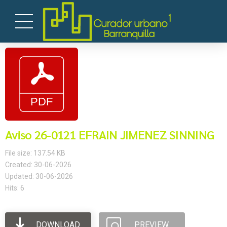
Aviso 26-0121 EFRAIN JIMENEZ SINNING
File size: 137.54 KB
Created: 30-06-2026
Updated: 30-06-2026
Hits: 6
DOWNLOAD
PREVIEW