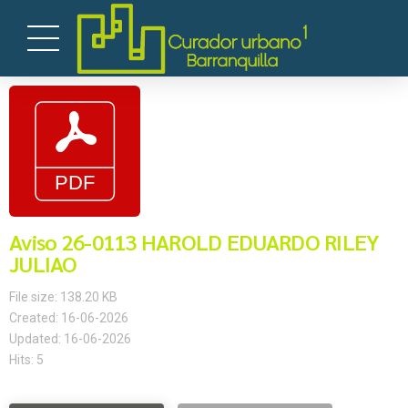
Aviso 26-0113 HAROLD EDUARDO RILEY
JULIAO
File size: 138.20 KB
Created: 16-06-2026
Updated: 16-06-2026
Hits: 5