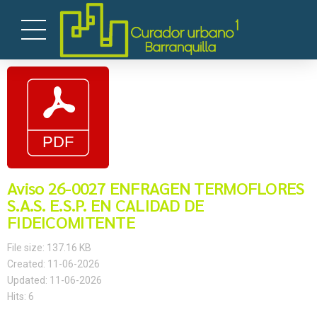
Aviso 26-0027 ENFRAGEN TERMOFLORES
S.A.S. E.S.P. EN CALIDAD DE
FIDEICOMITENTE
File size: 137.16 KB
Created: 11-06-2026
Updated: 11-06-2026
Hits: 6