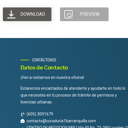
DOWNLOAD
PREVIEW
CONTÁCTENOS
Datos de Contacto
¡Ven a visitarnos en nuestra oficina!
Estaremos encantados de atenderte y ayudarte en todo lo
que necesites en tu proceso de trámite de permisos y
licencias urbanas.
(605) 3091679
contacto@curaduria1barranquilla.com
CENTRO DE NEGOCIOS MIX | Vía 40 No. 73-290 Locales 1