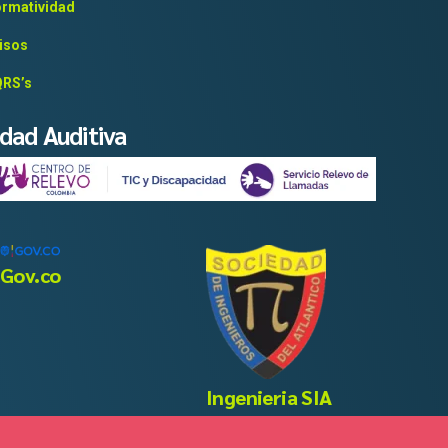
rmatividad
isos
RS’s
idad Auditiva
Gov.co
Ingenieria SIA