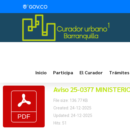
Inicio
Participa
El Curador
Trámites
Aviso 25-0377 MINISTER
File size: 136.77 KB
Created: 24-12-2025
Updated: 24-12-2025
Hits: 51