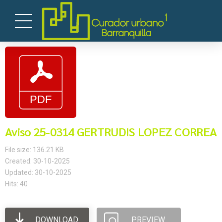
Aviso 25-0314 GERTRUDIS LOPEZ CORREA
File size: 136.21 KB
Created: 30-10-2025
Updated: 30-10-2025
Hits: 40
DOWNLOAD
PREVIEW