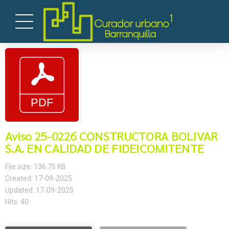
Aviso 25-0226 CONSTRUCTORA BOLIVAR
S.A. EN CALIDAD DE FIDEICOMITENTE
File size: 136.75 KB
Created: 17-09-2025
Updated: 17-09-2025
Hits: 40