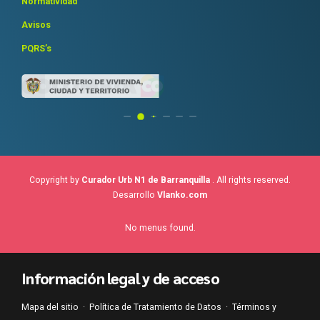
Normatividad
Avisos
PQRS’s
Copyright by
Curador Urb N1 de Barranquilla
. All rights reserved.
Desarrollo
Vlanko.com
No menus found.
Información legal y de acceso
Mapa del sitio
·
Política de Tratamiento de Datos
·
Términos y