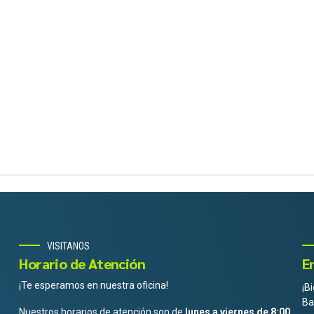
VISITANOS
Horario de Atención
E
¡Te esperamos en nuestra oficina!
¡B
Ba
Nuestros horarios de atención son de
lunes a viernes de 8:00