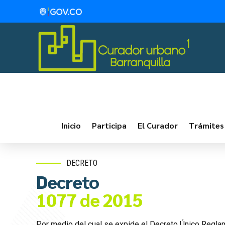
Inicio
Participa
El Curador
Trámites
DECRETO
Decreto
1077 de 2015
Por medio del cual se expide el Decreto Único Reglame