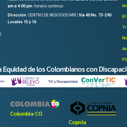
In
am a 4:00 pm
. horario continuo.
Dirección
: CENTRO DE NEGOCIOS MIX |
Vía 40 No. 73-290
El
Locales 15 y 16
Tr
5
No
Av
PQ
la Equidad de los Colombianos con Discapac
Colombia CO
Copnia