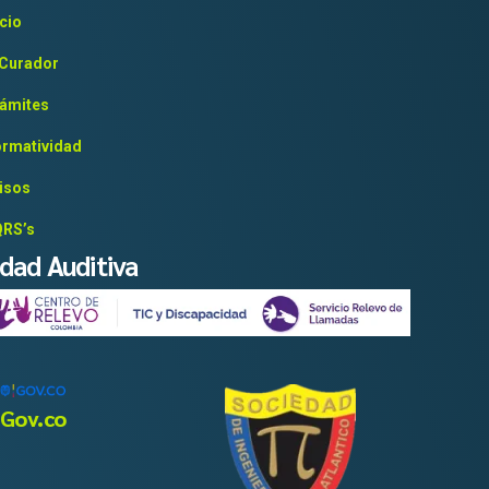
icio
 Curador
ámites
rmatividad
isos
RS’s
idad Auditiva
Gov.co